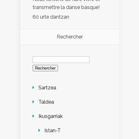
transmettre la danse basque!
60 urte dantzan
Rechercher
Rechercher :
Sartzea
Taldea
Ikusgarriak
Istan-T