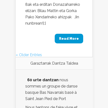
8ak eta erditan Donazaharreko
elizan: Bilau Mattin eta Gorka
Pako Xendarineko ahizpak Jin
nunbrean![:]
Read More
« Older Entries
Garaztarrak Dantza Taldea
60 urte dantzan
nous
sommes un groupe de danse
basque Bas Navarrais basé à
Saint Jean Pied de Port
Nous tentons de faire vivre et