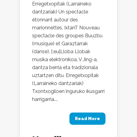
Erregetxopitak (Larraineko
dantzariak) Un spectacle
étonnant autour des
marionnettes. IxtanT Nouveau
spectacle des groupes Buuzbu
(musique) et Garaztarrak
(danse). [:eu]Lloba Llobak
musika elektronikoa, V Jing-a,
dantza berria eta tradizionala
uztartzen ditu. Erregetxopitak
(Larraineko dantzariak)
Txontxogiloen inguruko ikusgarri
harrigarria....
Read More