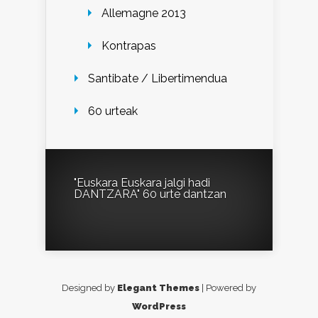
Allemagne 2013
Kontrapas
Santibate / Libertimendua
60 urteak
"Euskara Euskara jalgi hadi
DANTZARA"
60 urte dantzan
Designed by
Elegant Themes
| Powered by
WordPress