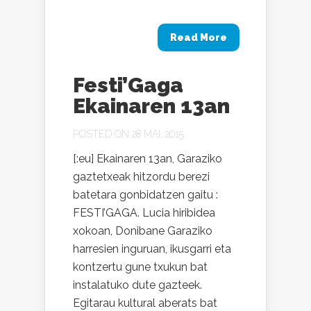
Read More
Festi’Gaga
Ekainaren 13an
POSTED ON 28 MAI, 2015
[:eu] Ekainaren 13an, Garaziko
gaztetxeak hitzordu berezi
batetara gonbidatzen gaitu :
FESTI’GAGA. Lucia hiribidea
xokoan, Donibane Garaziko
harresien inguruan, ikusgarri eta
kontzertu gune txukun bat
instalatuko dute gazteek.
Egitarau kultural aberats bat