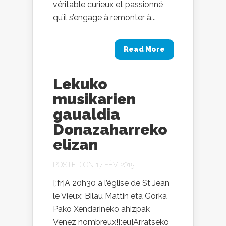
véritable curieux et passionné
qu’il s’engage à remonter à...
Read More
Lekuko
musikarien
gaualdia
Donazaharreko
elizan
POSTED ON 17 FÉV, 2015
[:fr]A 20h30 à l’église de St Jean
le Vieux: Bilau Mattin eta Gorka
Pako Xendarineko ahizpak
Venez nombreux![:eu]Arratseko