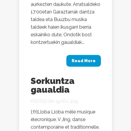
aurkezten daukute. Arratsaldeko
17:00etan Garaztarrak dantza
taldea eta Buuzbu musika
taldeek haien ikusgarri berria
eskainiko dute. Ondotik bost
kontzertuekin gaualdiak...
Read More
Sorkuntza
gaualdia
POSTED ON 19 FÉV, 2015
[:fr]Lloba Lloba mêle musique
élecronique, V Jing, danse
contemporaine et traditionnelle.