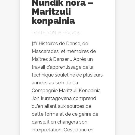
Nundik nora –
Maritzuli
konpainia
POSTED ON 18 FÉV, 2015
[:fr]Histoires de Danse, de
Mascarades, et mémoires de
Maîtres à Danser … Après un
travail d’apprentissage de la
technique souletine de plusieurs
années au sein de La
Compagnie Maritzuli Konpainia,
Jon Iruretagoyena comprend
qu’en allant aux sources de
cette forme et de ce genre de
danse, il en changera son
interprétation. C’est donc en