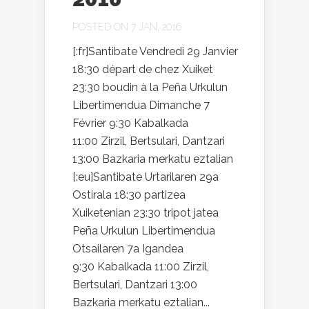
POSTED ON 7 JAN, 2016
[:fr]Santibate Vendredi 29 Janvier
18:30 départ de chez Xuiket
23:30 boudin à la Peña Urkulun
Libertimendua Dimanche 7
Février 9:30 Kabalkada
11:00 Zirzil, Bertsulari, Dantzari
13:00 Bazkaria merkatu eztalian
[:eu]Santibate Urtarilaren 29a
Ostirala 18:30 partizea
Xuiketenian 23:30 tripot jatea
Peña Urkulun Libertimendua
Otsailaren 7a Igandea
9:30 Kabalkada 11:00 Zirzil,
Bertsulari, Dantzari 13:00
Bazkaria merkatu eztalian...